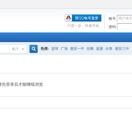
账号
只需一步，快速开始
密码
热搜:
篮球
广海
惠安一中
街舞
嘉惠
出售
惠安三中
帖子
搜
索
请先登录后才能继续浏览