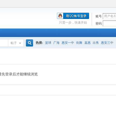
账号
只需一步，快速开始
密码
热搜:
篮球
广海
惠安一中
街舞
嘉惠
出售
惠安三中
帖子
搜
索
请先登录后才能继续浏览