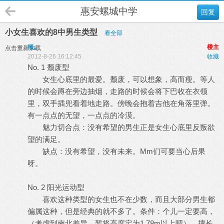
惠安螺城中学
回复
小女生喜欢的8中男生类型
看全部
倾。
楼主
点击重新加载
2012-8-26 16:12:45
收藏
No. 1 颓废型
女生心底里的最爱。颓废，可以想象，高而瘦。等人
的时候会蹲在旁边抽烟，走路的时候会将下巴收在衣领
里，双手插兜看着地走路。傍晚会抱着吉他在角落里弹。
有一点点的无望，一点点的冷漠。
魅力切合点：没有希望的男生正是女生心底里反叛欲
望的满足。
缺点：没有希望，没有未来。Mm们可要当心后果
呀。
No. 2 阳光运动型
喜欢这种类型的女生也不在少数，而且大部分男生都
偏属这种，但是经典的就不多了。条件：个儿一定要高，
（考虑到南北差异，暂将高度定为1.78m以上吧）。擅长