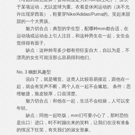
于某项运动，尤以篮球为重。衣着是休闲运动的（决不允
许出现穿西装），鞋要穿Nike/Adidas/Puma的。笑起来甜
甜的一个大男孩。
魅力切合点：典型的学生型，配哪种mm都合适，在
运动场或运动会上引人注目，和这种男生在一起，女生会
觉得很有面子。
缺点：这种帅哥多少都有些狂妄自大，自以为是，不
漂亮的女生可就没那么容易得到他们。
No. 3 幽默风趣型
说白了，就是嘴贫。这类人比较容易接近，跟他在一
起，就会有笑声不断，两个人在一起不会尴尬。 条件：思
维敏捷，脸皮较厚，口齿清楚。
魅力切合点：和他在一起，生活不会枯燥，人可以变
年轻。
缺点：同他一起吃饭，mm们可要小心了，那时恐怕
是出口〉进口，时不时蹦出来的笑料，让我们在没有准备
的情况下狂笑，有失我们的淑女形象。