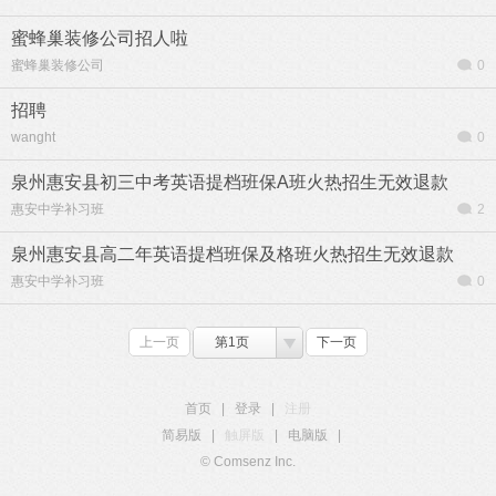
蜜蜂巢装修公司招人啦
蜜蜂巢装修公司
0
招聘
wanght
0
泉州惠安县初三中考英语提档班保A班火热招生无效退款
惠安中学补习班
2
泉州惠安县高二年英语提档班保及格班火热招生无效退款
惠安中学补习班
0
上一页
第1页
下一页
首页
|
登录
|
注册
简易版
|
触屏版
|
电脑版
|
© Comsenz Inc.