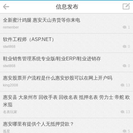
信息发布
全新蜜汁鸡腿 惠安天山夯货等你来电
remenber
1
软件工程师（ASP.NET）
stwl868
0
鞋业销售管理系统专业版/鞋业ERP/鞋业进销存
stwl868
0
惠安股票开户流程是什么惠安炒股可以在网上开户吗
king2008
13
惠安县 大泉州市 回收手表 回收名表 抵押名表 劳力士 帝舵 欧
米茄
名表玩家
13
惠安哪里有提供个人无抵押贷款？
孤星
5