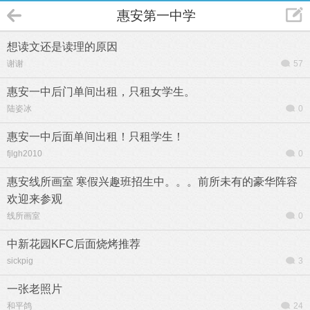
惠安第一中学
想读文还是读理的原因
谢谢
57
惠安一中后门单间出租，只租女学生。
陆姿冰
0
惠安一中后面单间出租！只租学生！
fjlgh2010
0
惠安线所画室 寒假兴趣班招生中。。。前所未有的豪华阵容
欢迎来参观
线所画室
0
中新花园KFC后面烧烤推荐
sickpig
3
一张老照片
和平鸽
24