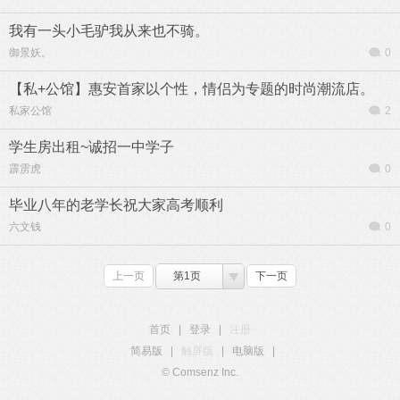
我有一头小毛驴我从来也不骑。
御景妖。
0
【私+公馆】惠安首家以个性，情侣为专题的时尚潮流店。
私家公馆
2
学生房出租~诚招一中学子
霹雳虎
0
毕业八年的老学长祝大家高考顺利
六文钱
0
上一页
第1页
下一页
首页
|
登录
|
注册
简易版
|
触屏版
|
电脑版
|
© Comsenz Inc.