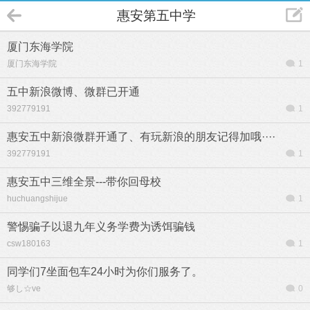
惠安第五中学
厦门东海学院
厦门东海学院
1
五中新浪微博、微群已开通
392779191
1
惠安五中新浪微群开通了、有玩新浪的朋友记得加哦····
392779191
1
惠安五中三维全景---带你回母校
huchuangshijue
1
警惕骗子以退九年义务学费为诱饵骗钱
csw180163
1
同学们7坐面包车24小时为你们服务了。
够し☆ve
0