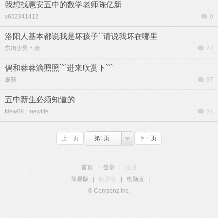
我想找惠安五中的数学老师陈亿新
x652341412
0
洛阳人基本都说我是坏孩子``请说我坏在哪里
东街少男＊清
27
偶和蓉蓉滴照照```进来欣赏下```
癚菇
37
五中新生必须知道的
New09、newlife
24
上一页
第1页
下一页
首页
|
登录
|
注册
简易版
|
触屏版
|
电脑版
|
© Comsenz Inc.