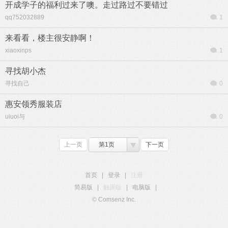
开成学子的福利过来了噢。走过路过不要错过
qq752032889
1
来看看，楼主很安静啊！
xiaoxinps
1
寻找胡小杰
寻找自己
0
惠安领秀服装店
uiuoi与
0
上一页
第1页
下一页
首页
|
登录
|
注册
简易版
|
触屏版
|
电脑版
|
© Comsenz Inc.