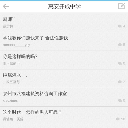
惠安开成中学
厨师``
霹雳枫
4
学姐教你们赚钱来了 合法性赚钱
romona_____ysy
5
你是这样喝的吗?
雨不眠的下
0
纯属灌水、、
、镹五至尊.
2
泉州市八福建筑资料咨询工作室
xiaoxinps
0
这个时代、怎样的男人可靠？
蹲墙角、买醉
58