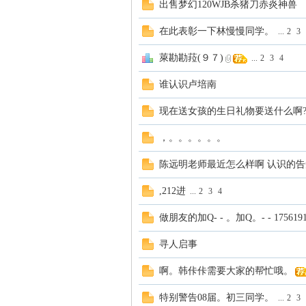
出售梦幻120WJB杀猪刀赤炎神兽
在此表彰一下林慢慢同学。
...
2
3
萊勘勘菈(９７)
...
2
3
4
谁认识卢培南
现在送女孩的生日礼物要送什么啊
网
，。。。。。。
陈远明老师最近怎么样啊 认识的告
,212进
...
2
3
4
做朋友的加Q- - 。加Q。- - 1756191
寻人启事
啊。韩佧佧需要大家的帮忙哦。
特别警告08届。初三同学。
...
2
3