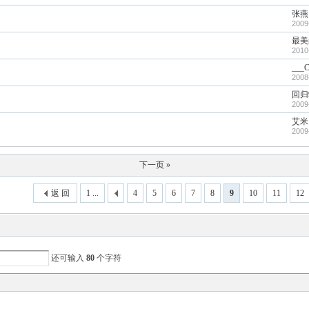
张燕
2009
最美
2010
___
2008
回归
2009
艾米
2009
下一页 »
返 回
1 ...
4
5
6
7
8
9
10
11
12
还可输入
80
个字符