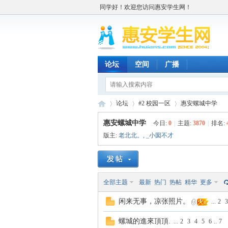
同学好！欢迎您访问惠安学生网！
论坛
空间
广播
论坛
#2 校园一区
惠安螺城中学
惠安螺城中学
今日:
0
|
主题:
3870
|
排名:
版主:
老北北。
,
_小囡不才
惠
»
›
›
全部主题
最新
热门
热帖
精华
更多
闲来无事，凉张照片。
...
2
3
螺城的進來頂頂.
...
2
3
4
5
6
..
7