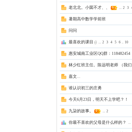
老北北。小囡不才、、
...
2
3
安
暑期高中数学学前班
问问
最喜欢的课目
...
2
3
4
5
6
..
10
惠安城南工业区QQ群：118482454
林少红班主任。陈远明老师 （我们
学
嘉文...
谁认识初三的庄勇
今天6月23日，明天不上学吧？！
九柒的故事。
...
2
你最不喜欢的父母是什么样的？
...
生