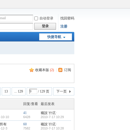
自动登录
找回密码
登录
注册
快捷导航
收藏本版
(
2
)
|
订阅
13
... 129
/ 129 页
下一页
回复/查看
最后发表
41
褦說`什庅·
-10-10
6428
2010-7-17 10:29
所有
60
褦說`什庅·
-12-3
7582
2010-7-17 10:28