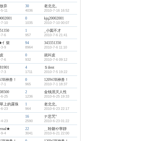
放弃
30
老北北。
-5-11
4036
2010-7-16 16:52
0002001
0
kjq20002001
-7-10
1035
2010-7-10 00:07
51350
1
_小囡不才
-7-6
957
2010-7-6 21:41
★亻桀
94
343351350
-3-9
8964
2010-7-6 11:10
皮
0
就叫皮
-7-6
932
2010-7-6 09:12
81901
4
Ｓilent
-7-3
1711
2010-7-5 19:22
0WJB神兽！
0
120WJB神兽！
-7-1
965
2010-7-1 18:37
08500
2
金钱泯灭人性
-6-25
1236
2010-6-25 19:33
草上的露珠
1
老北北。
-6-23
964
2010-6-23 22:17
16
ナ悲咒°
-4-23
2590
2010-6-23 01:22
ernal★
22
﹎聆聽や寧靜
-9-4
3041
2010-6-21 22:00