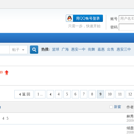
账号
只需一步，快速开始
密码
热搜:
篮球
广海
惠安一中
街舞
嘉惠
出售
惠安三中
帖子
搜
49
索
返 回
1 ...
4
5
6
7
8
9
10
11
12
新窗
作者
林秀
4
5
2009
傾盡
2008