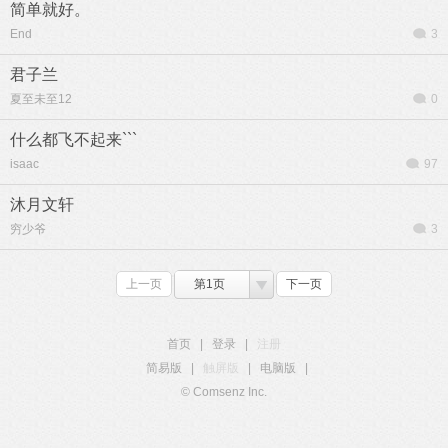
简单就好。
End
3
君子兰
夏至未至12
0
什么都飞不起来```
isaac
97
沐月文轩
穷少爷
3
上一页
第1页
下一页
首页
|
登录
|
注册
简易版
|
触屏版
|
电脑版
|
© Comsenz Inc.