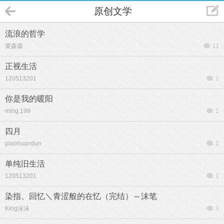
原创文学
流浪的哲学
黄森森
11
正视生活
120513201
1
你是我的暖阳
ming.199
1
四月
piaohuandun
1
单纯旧生活
120513201
1
染指、回忆＼青涩般的在忆（完结）～沫笔
King沫沫
3