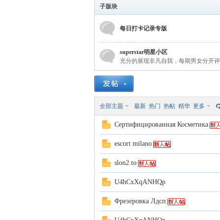
子版块
安
每日打卡记录专版
superstar明星小区
充分的展现非凡自我，每期男女分开评
全部主题
最新
热门
热帖
精华
更多
学
Сертифицированная Косметика
escort milano
slon2.to
U4hCxXqANHQp
Фрезеровка Лдсп
生