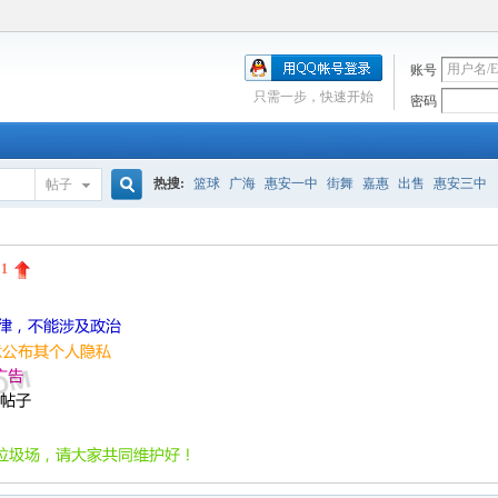
账号
只需一步，快速开始
密码
热搜:
篮球
广海
惠安一中
街舞
嘉惠
出售
惠安三中
帖子
搜
:
1
索