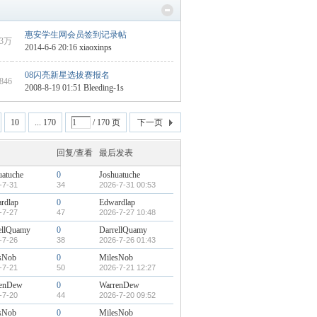
惠安学生网会员签到记录帖
3万
2014-6-6 20:16
xiaoxinps
08闪亮新星选拔赛报名
1846
2008-8-19 01:51
Bleeding-1s
10
... 170
/ 170 页
下一页
回复/查看
最后发表
uatuche
0
Joshuatuche
-7-31
34
2026-7-31 00:53
rdlap
0
Edwardlap
-7-27
47
2026-7-27 10:48
ellQuamy
0
DarrellQuamy
-7-26
38
2026-7-26 01:43
sNob
0
MilesNob
-7-21
50
2026-7-21 12:27
renDew
0
WarrenDew
-7-20
44
2026-7-20 09:52
sNob
0
MilesNob