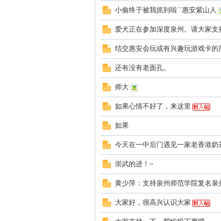
小偷终于被我抓到啦``惠安紫山人
爱犬正在参加深度泉州。请大家支
结交惠安会玩或有兴趣玩游戏卡的
还有没有老面孔。
师大
如果心情不好了，来这里
如果
今天在一中后门遇见一家老香港奶
崇武的进！~
黄少萍：支持泉州师范学院复名泉
大家好，很高兴认识大家