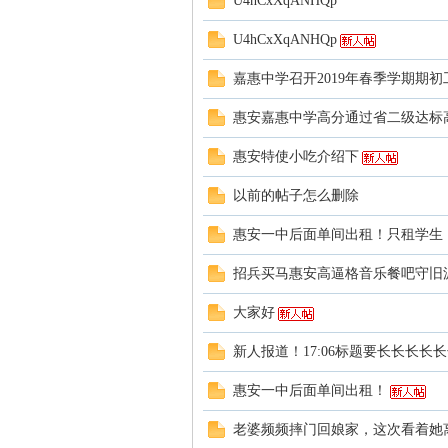
U4hCxXqANHQp
U4hCxXqANHQp
嘉惠中学召开2019年春季学期期初
惠安嘉惠中学高分通过省二级达标
惠安特使小吃介绍下
网
以前的帖子怎么删除
惠安一中后面单间出租！只租学生
招兵买马惠安高逼格音乐餐吧守旧
大家好
新人报道！17:06标题要长长长长
惠安一中后面单间出租！
老婆频频摔门回娘家，这次看着她