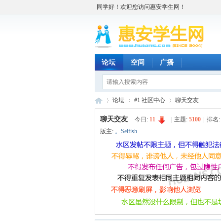
同学好！欢迎您访问惠安学生网！
论坛
空间
广播
论坛
#1 社区中心
聊天交友
聊天交友
今日:
11
|
主题:
5100
|
排名
版主:
。Selfish
惠
»
›
›